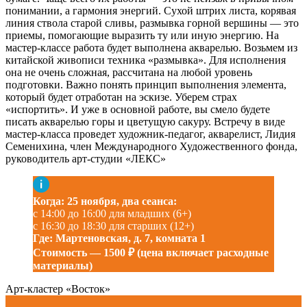
понимании, а гармония энергий. Сухой штрих листа, корявая
линия ствола старой сливы, размывка горной вершины — это
приемы, помогающие выразить ту или иную энергию. На
мастер-классе работа будет выполнена акварелью. Возьмем из
китайской живописи техника «размывка». Для исполнения
она не очень сложная, рассчитана на любой уровень
подготовки. Важно понять принцип выполнения элемента,
который будет отработан на эскизе. Уберем страх
«испортить». И уже в основной работе, вы смело будете
писать акварелью горы и цветущую сакуру. Встречу в виде
мастер-класса проведет художник-педагог, акварелист, Лидия
Семенихина, член Международного Художественного фонда,
руководитель арт-студии «ЛЕКС»
Когда: 25 ноября, два сеанса:
с 14:00 до 16:00 для младших (6+)
с 16:30 до 18:30 для старших (12+)
Где: Мартеновская, д. 7, комната 1
Стоимость — 1500 ₽ (цена включает расходные
материалы)
Арт-кластер «Восток»