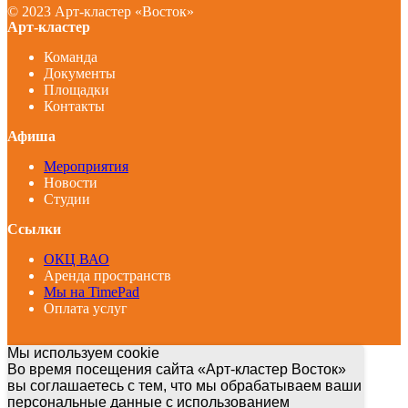
© 2023 Арт-кластер «Восток»
Арт-кластер
Команда
Документы
Площадки
Контакты
Афиша
Мероприятия
Новости
Студии
Ссылки
ОКЦ ВАО
Аренда пространств
Мы на TimePad
Оплата услуг
Мы используем cookie
Во время посещения сайта «Арт-кластер Восток»
вы соглашаетесь с тем, что мы обрабатываем ваши
персональные данные с использованием